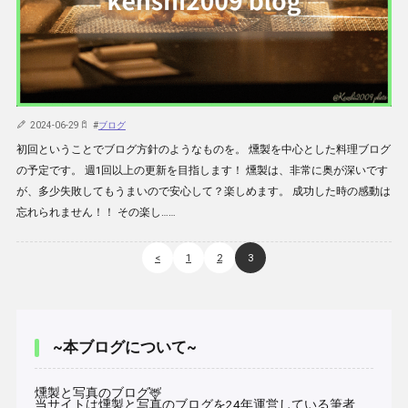
2024-06-29
#
ブログ
初回ということでブログ方針のようなものを。 燻製を中心とした料理ブログ
の予定です。 週1回以上の更新を目指します！ 燻製は、非常に奥が深いです
が、多少失敗してもうまいので安心して？楽しめます。 成功した時の感動は
忘れられません！！ その楽し……
<
1
2
3
~本ブログについて~
燻製と写真のブログ🦌
当サイトは燻製と写真のブログを24年運営している筆者