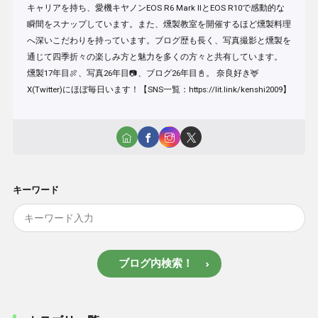
キャリアを持ち、愛機キヤノンEOS R6 Mark IIとEOS R10で感動的な
瞬間をスナップしています。また、燻製教室を開催するほど燻製料理
へ深いこだわりを持っています。ブログ歴も長く、写真撮影と燻製を
通じて四季折々の楽しみ方と魅力を多くの方々と共有しています。
燻製17年目🍖、写真26年目📷、ブログ26年目📓。 奈良好き🦌
X(Twitter)にほぼ毎日います！【SNS一覧：https://lit.link/kenshi2009】
キーワード
ブログ内検索！