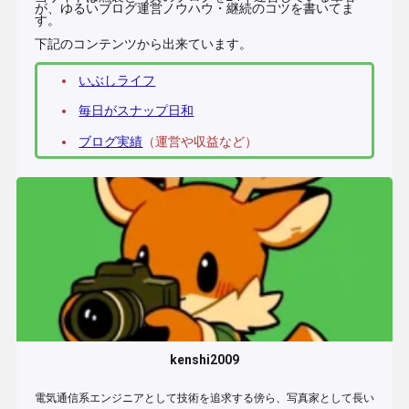
が、ゆるいブログ運営ノウハウ・継続のコツを書いてま
す。
下記のコンテンツから出来ています。
いぶしライフ
毎日がスナップ日和
ブログ実績
（運営や収益など）
kenshi2009
電気通信系エンジニアとして技術を追求する傍ら、写真家として長い