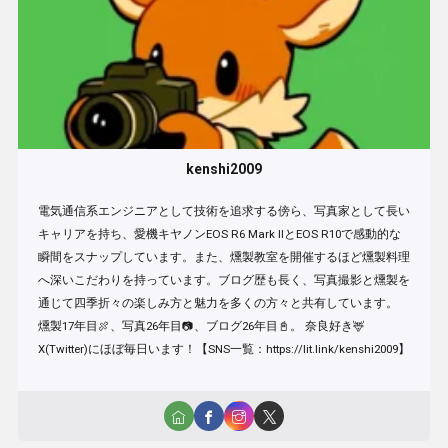
kenshi2009
電気通信系エンジニアとして技術を追求する傍ら、写真家として長い
キャリアを持ち、愛機キヤノンEOS R6 Mark IIとEOS R10で感動的な
瞬間をスナップしています。また、燻製教室を開催するほど燻製料理
へ深いこだわりを持っています。ブログ歴も長く、写真撮影と燻製を
通じて四季折々の楽しみ方と魅力を多くの方々と共有しています。
燻製17年目🍖、写真26年目📷、ブログ26年目📓。 奈良好き🦌
X(Twitter)にほぼ毎日います！【SNS一覧：https://lit.link/kenshi2009】