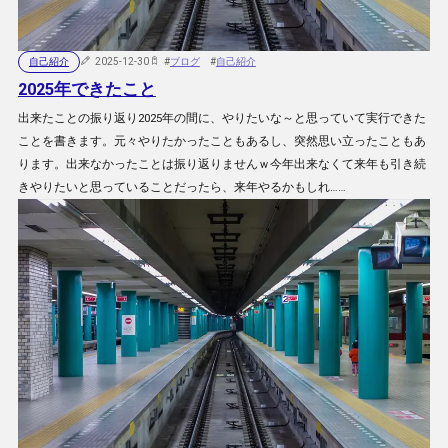
自己紹介
2025-12-30
#
ブログ
#
自己紹介
2025年できたこと
出来たことの振り返り2025年の間に、やりたいな～と思っていて実行できた
ことを書きます。元々やりたかったこともあるし、突然思い立ったこともあ
ります。出来なかったことは振り返りませんｗ今年出来なくて来年も引き続
きやりたいと思っていることだったら、来年やるかもしれ……