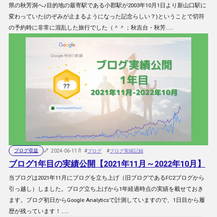
県の秋芳洞へ♪目的地の最寄駅である小郡駅が2003年10月1日より新山口駅に
変わっていた(のぞみが止まるようになった記念らしい？)ということで切符
の予約時に非常に混乱した旅行でした（＾＾；秋吉台・秋芳……
ブログ収益
2024-06-11
#
ブログ
#
ブログ実績記録
ブログ1年目の実績公開【2021年11月～2022年10月】
当ブログは2021年11月にブログを立ち上げ（旧ブログであるFC2ブログから
引っ越し）しました。ブログ立ち上げから1年経過時点の実績を載せておき
ます。ブログ初日からGoogle Analyticsで計測していますので、1日目から履
歴が残っています！……