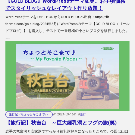
【GOLD BLOG】WordPressテーマ変更。お手頃価格
でスタイリッシュなレイアウト作り放題！
WordPressテーマをTHE THORからGOLD BLOGへ出典：https://fit-
theme.com/gold-blog/2024年3月にWordPressのテーマ【GOLD BLOG（ゴール
ドブログ）】 を購入し、テストで一番規模の小さいブログを移行しました。
……
旅行記（ちょっとそこまで♪）
2024-09-16
#
旅行
【旅行記】秋吉台 ～巨大鍾乳洞とフグの旅(笑)
岩手の竜泉洞と安家洞ですっかり鍾乳洞好きになったところで、今回は山口