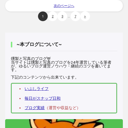
次のページへ
…
1
2
3
7
>
~本ブログについて~
燻製と写真のブログ🦌
当サイトは燻製と写真のブログを24年運営している筆者
が、ゆるいブログ運営ノウハウ・継続のコツを書いてま
す。
下記のコンテンツから出来ています。
いぶしライフ
毎日がスナップ日和
ブログ実績
（運営や収益など）