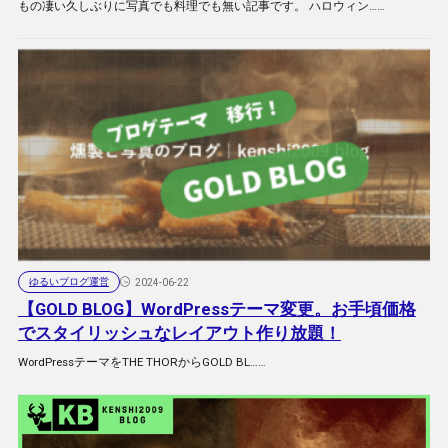
もの凄い久しぶりに写真でも料理でも無い記事です。 ハロウィン……
ゆるいブログ運営
2024-06-22
【GOLD BLOG】WordPressテーマ変更。お手頃価格
でスタイリッシュなレイアウト作り放題！
WordPressテーマをTHE THORからGOLD BL……