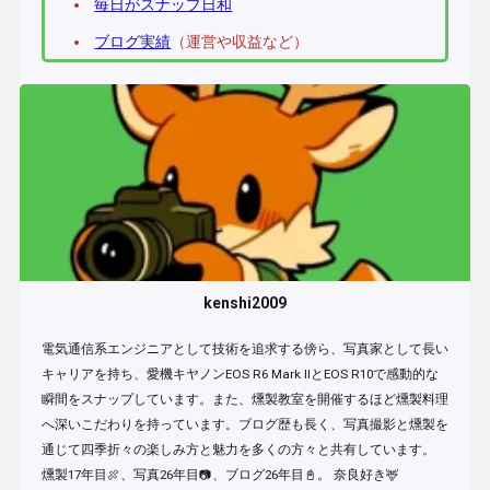
毎日がスナップ日和
ブログ実績
（運営や収益など）
kenshi2009
電気通信系エンジニアとして技術を追求する傍ら、写真家として長い
キャリアを持ち、愛機キヤノンEOS R6 Mark IIとEOS R10で感動的な
瞬間をスナップしています。また、燻製教室を開催するほど燻製料理
へ深いこだわりを持っています。ブログ歴も長く、写真撮影と燻製を
通じて四季折々の楽しみ方と魅力を多くの方々と共有しています。
燻製17年目🍖、写真26年目📷、ブログ26年目📓。 奈良好き🦌