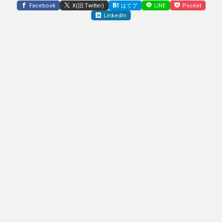
Facebook
X(旧:Twitter)
はてブ
LINE
Pocket
LinkedIn