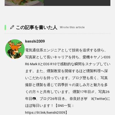
この記事を書いた人
Wrote this article
kenshi2009
電気通信系エンジニアとして技術を追求する傍ら、
写真家として長いキャリアを持ち、愛機キヤノンEOS
R6 Mark IIとEOS R10で感動的な瞬間をスナップしてい
ます。また、燻製教室を開催するほど燻製料理へ深
いこだわりを持っています。ブログ歴も長く、写真
撮影と燻製を通じて四季折々の楽しみ方と魅力を多
くの方々と共有しています。 燻製17年目🍖、写真26
年目📷、ブログ26年目📓。 奈良好き🦌 X(Twitter)に
ほぼ毎日います！【SNS一覧：
https://lit.link/kenshi2009】